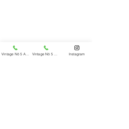
Vintage Nō 5 Alkmaar
Vintage Nō 5 Haarlem
Instagram
SITEMAP
Home
​Modeshow
Vintage Nō 5 Alkmaar
Vintage Nō 5 Haarlem
Voorwaarden
Over ons
Privacy Policy